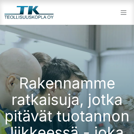
Siirry sisältöön
Rakennamme
ratkaisuja, jotka
pitävät tuotannon
liikkeessä - joka