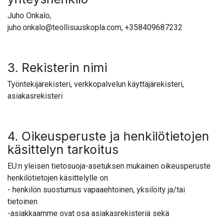
Juho Onkalo,
juho.onkalo@teollisuuskopla.com, +358409687232
3. Rekisterin nimi
Työntekijärekisteri, verkkopalvelun käyttäjärekisteri,
asiakasrekisteri
4. Oikeusperuste ja henkilötietojen
käsittelyn tarkoitus
EU:n yleisen tietosuoja-asetuksen mukainen oikeusperuste
henkilötietojen käsittelylle on
- henkilön suostumus vapaaehtoinen, yksilöity ja/tai
tietoinen
-asiakkaamme ovat osa asiakasrekisteriä sekä