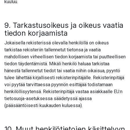
kuuluu.
9. Tarkastusoikeus ja oikeus vaatia
tiedon korjaamista
Jokaisella rekisterissä olevalla henkilöllä on oikeus
tarkistaa rekisteriin tallennetut tietonsa ja vaatia
mahdollisen virheellisen tiedon korjaamista tai puutteellisen
tiedon täydentämistä. Mikäli henkilö haluaa tarkistaa
hänestä tallennetut tiedot tai vaatia niihin oikaisua, pyyntö
tulee lähettää kirjallisesti rekisterinpitäjälle. Rekisterinpitäjä
voi pyytää tarvittaessa pyynnön esittäjää todistamaan
henkilöllisyytensä. Rekisterinpitäjä vastaa asiakkaalle EU:n
tietosuoja-asetuksessa säädetyssä ajassa
(pääsääntöisesti kuukauden kuluessa).
10. Muut henkilötietojen käsittelyyn