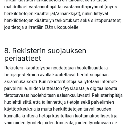
mahdolliset vastaanottajat tai vastaanottajaryhmät (myös
henkilötietojen käsittelijät/alihankkijat), niihin liittyvät
henkilötietojen käsittelyn tarkoitukset sekä siirtoperusteet,
jos tietoja siirretään EU:n ulkopuolelle.
8. Rekisterin suojauksen
periaatteet
Rekisterin käsittelyssä noudatetaan huolellisuutta ja
tietojärjestelmien avulla käsiteltävät tiedot suojataan
asianmukaisesti. Kun rekisteritietoja säilytetään Internet-
palvelimilla, niiden laitteiston fyysisestä ja digitaalisesta
tietoturvasta huolehditaan asiaankuuluvasti. Rekisterinpitäjä
huolehtii siitä, että tallennettuja tietoja sekä palvelimien
käyttöoikeuksia ja muita henkilötietojen turvallisuuden
kannalta kriittisiä tietoja käsitellään luottamuksellisesti ja
vain niiden työntekijöiden toimesta, joiden työnkuvaan se