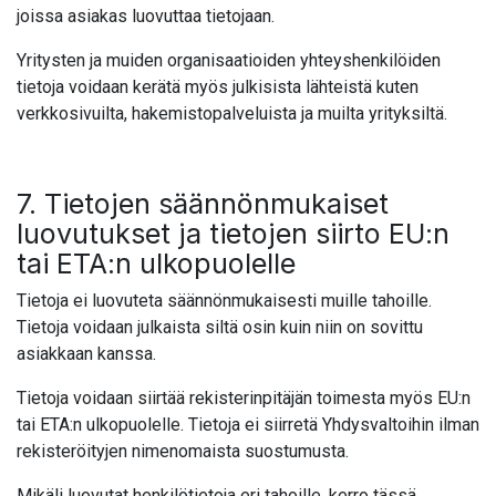
joissa asiakas luovuttaa tietojaan.
Yritysten ja muiden organisaatioiden yhteyshenkilöiden
tietoja voidaan kerätä myös julkisista lähteistä kuten
verkkosivuilta, hakemistopalveluista ja muilta yrityksiltä.
7. Tietojen säännönmukaiset
luovutukset ja tietojen siirto EU:n
tai ETA:n ulkopuolelle
Tietoja ei luovuteta säännönmukaisesti muille tahoille.
Tietoja voidaan julkaista siltä osin kuin niin on sovittu
asiakkaan kanssa.
Tietoja voidaan siirtää rekisterinpitäjän toimesta myös EU:n
tai ETA:n ulkopuolelle. Tietoja ei siirretä Yhdysvaltoihin ilman
rekisteröityjen nimenomaista suostumusta.
Mikäli luovutat henkilötietoja eri tahoille, kerro tässä