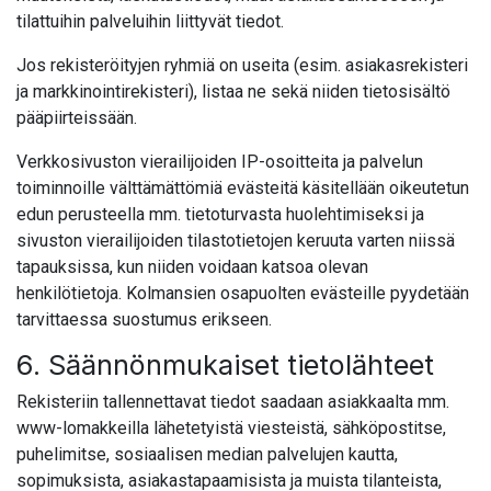
tilattuihin palveluihin liittyvät tiedot.
Jos rekisteröityjen ryhmiä on useita (esim. asiakasrekisteri
ja markkinointirekisteri), listaa ne sekä niiden tietosisältö
pääpiirteissään.
Verkkosivuston vierailijoiden IP-osoitteita ja palvelun
toiminnoille välttämättömiä evästeitä käsitellään oikeutetun
edun perusteella mm. tietoturvasta huolehtimiseksi ja
sivuston vierailijoiden tilastotietojen keruuta varten niissä
tapauksissa, kun niiden voidaan katsoa olevan
henkilötietoja. Kolmansien osapuolten evästeille pyydetään
tarvittaessa suostumus erikseen.
6. Säännönmukaiset tietolähteet
Rekisteriin tallennettavat tiedot saadaan asiakkaalta mm.
www-lomakkeilla lähetetyistä viesteistä, sähköpostitse,
puhelimitse, sosiaalisen median palvelujen kautta,
sopimuksista, asiakastapaamisista ja muista tilanteista,