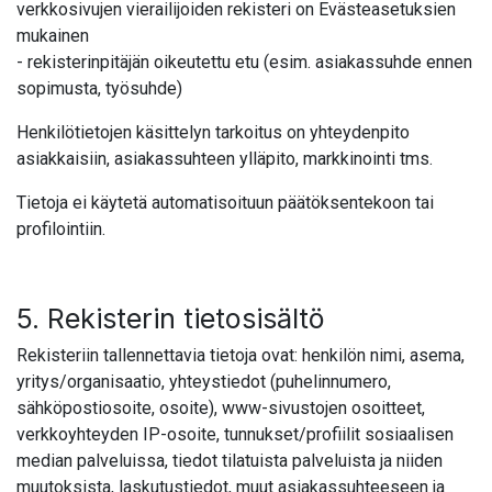
verkkosivujen vierailijoiden rekisteri on Evästeasetuksien
mukainen
- rekisterinpitäjän oikeutettu etu (esim. asiakassuhde ennen
sopimusta, työsuhde)
Henkilötietojen käsittelyn tarkoitus on yhteydenpito
asiakkaisiin, asiakassuhteen ylläpito, markkinointi tms.
Tietoja ei käytetä automatisoituun päätöksentekoon tai
profilointiin.
5. Rekisterin tietosisältö
Rekisteriin tallennettavia tietoja ovat: henkilön nimi, asema,
yritys/organisaatio, yhteystiedot (puhelinnumero,
sähköpostiosoite, osoite), www-sivustojen osoitteet,
verkkoyhteyden IP-osoite, tunnukset/profiilit sosiaalisen
median palveluissa, tiedot tilatuista palveluista ja niiden
muutoksista, laskutustiedot, muut asiakassuhteeseen ja