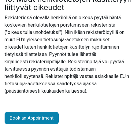
liittyvät oikeudet
Rekisterissä olevalla henkilöllä on oikeus pyytää häntä
koskevien henkilötietojen poistamiseen rekisteristä
("oikeus tulla unohdetuksi"). Niin ikään rekisteröidyillä on
muut
EU:n yleisen tietosuoja-asetuksen mukaiset
oikeudet
kuten henkilötietojen käsittelyn rajoittaminen
tietyissä tilanteissa. Pyynnöt tulee lähettää
kirjallisesti rekisterinpitäjälle. Rekisterinpitäjä voi pyytää
tarvittaessa pyynnön esittäjää todistamaan
henkilöllisyytensä. Rekisterinpitäjä vastaa asiakkaalle EU:n
tietosuoja-asetuksessa säädetyssä ajassa
(pääsääntöisesti kuukauden kuluessa).
Book an Appointment