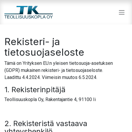
Siirry sisältöön
Rekisteri- ja
tietosuojaseloste
Tämä on Yrityksen EU:n yleisen tietosuoja-asetuksen
(GDPR) mukainen rekisteri- ja tietosuojaseloste.
Laadittu 4.4.2024. Viimeisin muutos 6.5.2024.
1. Rekisterinpitäjä
Teollisuuskopla Oy, Rakentajantie 4, 91100 Ii
2. Rekisteristä vastaava
yhteyshenkilö